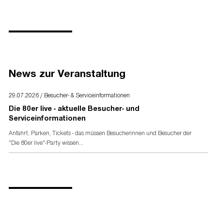
Alter Markt 20 - 22
Pressekontakt
50667 Köln
Pro Event Entertainment GmbH
Kontakt:
Pressematerial
E-Mail:
info@80er-live.de
Bild- und Textmaterial finden Sie unter
www.80er-live.de
Telefon:
02261 - 2044440
News zur Veranstaltung
Presseakkreditierung
Akkreditierungsformular
für Presse- und Medienvertreter
29.07.2026 / Besucher- & Serviceinformationen
Die 80er live - aktuelle Besucher- und
Serviceinformationen
Anfahrt, Parken, Tickets - das müssen Besucherinnen und Besucher der
"Die 80er live"-Party wissen...