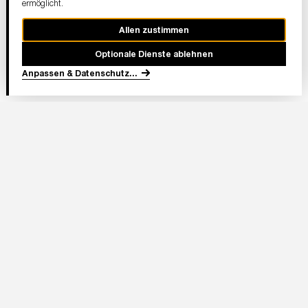
ermöglicht.
Allen zustimmen
Optionale Dienste ablehnen
Anpassen & Datenschutz
...
In Partnerschaft
Adresse Stadion:
Deutsche Bank Park
Mörfelder Landstraße 362
60528 Frankfurt am Main