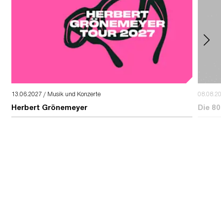
13.06.2027 / Musik und Konzerte
08.08.2
Herbert Grönemeyer
Die 80