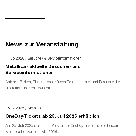
Bereits bei der Zufahrt muss der entsprechende
Mörikestraße 14
Behinderten-Parkausweis vorgezeigt werden.
Pressekontakt
60320 Frankfurt am Main
Live Nation GmbH
Weitere Parkmöglichkeiten finden Sie bei unseren
Kontakt:
Parkschein-PreBooking-Angeboten
!
Pressematerial
E-Mail:
info@livenation.de
Bild- und Textmaterial finden Sie unter
www.livenation-
Telefon:
+49 (0)69 - 956 202 0
promotion.de
News zur Veranstaltung
Presseakkreditierung
11.05.2026 / Besucher- & Serviceinformationen
Akkreditierungsformular
für Presse- und Medienvertreter
Metallica - aktuelle Besucher- und
Serviceinformationen
Anfahrt, Parken, Tickets - das müssen Besucherinnen und Besucher der
"Metallica"-Konzerte wissen...
18.07.2025 / Metallica
OneDay-Tickets ab 25. Juli 2025 erhältlich
Am 25. Juli 2025 startet der Verkauf der OneDay-Tickets für die beidem
Metallica-Konzerte im Mai 2026...