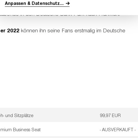
Anpassen & Datenschutz
...
The Mathematics Tour
(sprich: "
")
, kommt
Ed
rtabende in den Deutsche Bank Park nach Frankfurt.
er 2022
können ihn seine Fans erstmalig im Deutsche
h- und Sitzplätze
99,97 EUR
emium Business Seat
- AUSVERKAUFT -