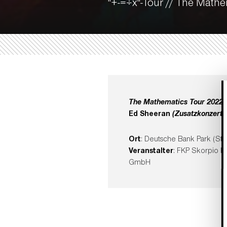
"+-=÷x"-Tour // The Math
The Mathematics Tour 2022
Ed Sheeran
(Zusatzkonzert)
Ort
: Deutsche Bank Park (Sta
Veranstalter
: FKP Skorpio 
GmbH