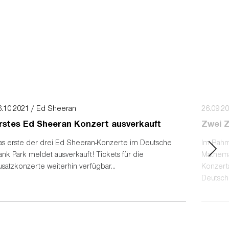
ielle
bile,
ält, um
lle
 überhöhten
rkauf bei
t wie
6.10.2021 / Ed Sheeran
26.09.2
, den sie
ielle Von-
rstes Ed Sheeran Konzert ausverkauft
Zwei 
unden
as erste der drei Ed Sheeran-Konzerte im Deutsche
Im Rahme
nk Park meldet ausverkauft! Tickets für die
Mathema
 Sheeran-
satzkonzerte weiterhin verfügbar...
Konzert
Deutsch
kets
rweise
Eintracht Frankfurt Stadion GmbH
Im Herzen von Europa 1
60528 Frankfurt am Main