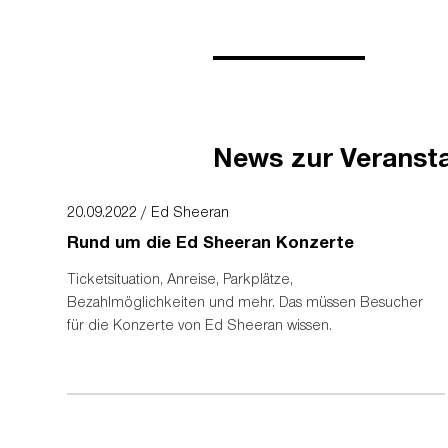
auch diesmal streng 
PRESSEKONTAKT
Ticketing-Seiten nut
digitale Ticketing-
sicherzustellen, das
FKP Scorpi
Zweitmarkt-Ticketing
Ansprechpar
Preisen weiterzuver
E-Mail:
bern
Tel.: +49 (0
News zur Veranst
Um den Kauf legitime
eventim zu registri
PRESSEMATERIAL
20.09.2022 / Ed Sheeran
geplant möglich ist,
bezahlt haben, zuzüg
Rund um die Ed Sheeran Konzerte
Bild- und Te
Fan-zu-Fan-Wiederver
Ticketsituation, Anreise, Parkplätze,
dringend, nur die of
Bezahlmöglichkeiten und mehr. Das müssen Besucher
dass
Viagogo kein o
für die Konzerte von Ed Sheeran wissen.
Tourneen werden die
identifizieren, die
verstoßen. Alle Tic
In Partnerschaft
storniert.