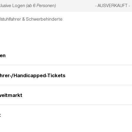
klusive Logen
(ab 6 Personen)
- AUSVERKAUFT -
lstuhlfahrer & Schwerbehinderte
ten
ahrer-/Handicapped-Tickets
ersicht der häufigsten Fragen und Antworten:
FAQ
weitmarkt
Schwerbehinderte gibt es eine eigene Bestell-Hotline: 01806 - 856 65
netz, Mobilfunk max. 0,60 €/Anruf) sowie die Möglichkeit über die M
rpio.com
zu buchen.
t
ass Fans beim Kauf von Tickets für die Konzerte von Ed Sheeran über
ünstler und sein Team in Zusammenarbeit mit dem Veranstalter FKP