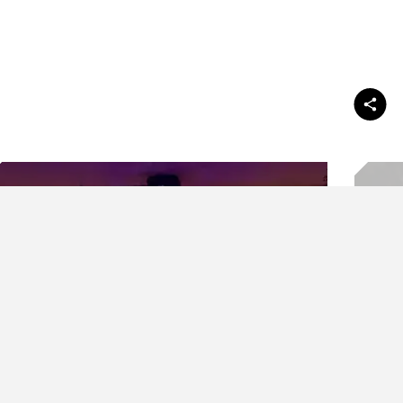
ran.com
Telefon:
+49 (0)69 / 95503 1585
E-Mail:
office@deutschebankpark.de
Web:
www.deutschebankpark.de
Cookies