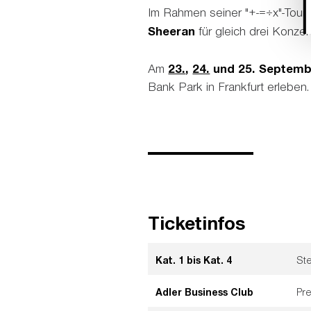
Im Rahmen seiner "+-=÷x"-Tour
Sheeran
für gleich drei Konze
Am
23.
,
24.
und 25. Septemb
Bank Park in Frankfurt erleben.
Ticketinfos
Kat. 1 bis Kat. 4
Ste
Adler Business Club
Pr