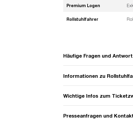
Premium Logen
Ex
Rollstuhlfahrer
Rol
Häufige Fragen und Antwor
Informationen zu Rollstuhlf
Hier gibt es eine Üb
Wichtige Infos zum Ticketz
Für Rollstuhlfahrer/
€/Anruf aus dem Fest
barrierefrei@fkpsco
Presseanfragen und Kontak
Um zu verhindern, d
werden, gehen der K