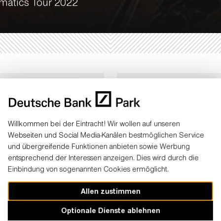
ematics Tour 2022
Datum
: Sonntag, 25. Se
Einlass
: 16:00 Uhr
Beginn
: 18:00 Uhr
Willkommen bei der Eintracht! Wir wollen auf unseren
dion)
Webseiten und Social Media-Kanälen bestmöglichen Service
Konzertproduktionen
Weitere Infos
:
www.edsh
und übergreifende Funktionen anbieten sowie Werbung
entsprechend der Interessen anzeigen. Dies wird durch die
Einbindung von sogenannten Cookies ermöglicht.
Allen zustimmen
Optionale Dienste ablehnen