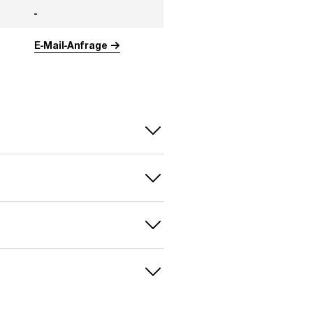
-
E-Mail-Anfrage
3 (0,20
ailadresse
vorteilt
 Scorpio