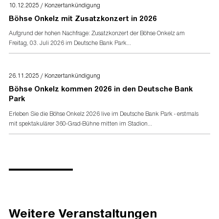
werden. Alle Kinder und Jugendliche unter 18
10.12.2025 / Konzertankündigung
Jahren müssen sich mit einem Kinder- oder
Böhse Onkelz mit Zusatzkonzert in 2026
Personalausweis ausweisen können.
Das Sicherheitspersonal vor Ort kann die
Aufgrund der hohen Nachfrage: Zusatzkonzert der Böhse Onkelz am
Betreuung von Kindern/Jugendlichen nicht
Freitag, 03. Juli 2026 im Deutsche Bank Park...
übernehmen. Sie können nicht ohne
Begleitperson zum Eingang gebracht und später
wieder abgeholt werden. Es gibt keine
26.11.2025 / Konzertankündigung
Ausnahmen und auch keine Möglichkeiten, von
Böhse Onkelz kommen 2026 in den Deutsche Bank
dieser Regelung Abstand zu nehmen.
Park
Bei den durch die Eintracht Frankfurt Stadion GmbH
Erleben Sie die Böhse Onkelz 2026 live im Deutsche Bank Park - erstmals
vermarkteten
VIP- bzw. Premium-Tickets
gilt:
mit spektakulärer 360-Grad-Bühne mitten im Stadion...
Kein Einlass für Kinder unter acht (8)
Jahren -
auch nicht in Verbindung mit einem
Erziehungsberechtigten.
Kinder und Jugendliche unter 16 Jahren
dürfen nur in Begleitung eines
Erziehungsberechtigten/Erziehungsbeauftragtem
teilnehmen.
Weitere Veranstaltungen