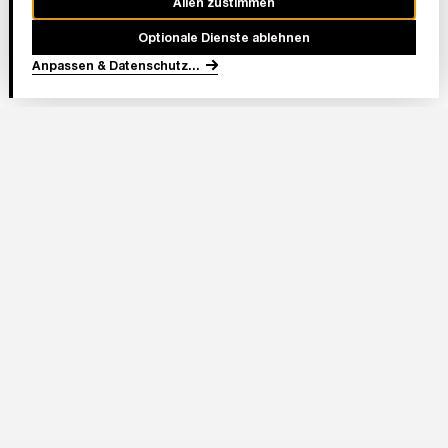
Allen zustimmen
Optionale Dienste ablehnen
Anpassen & Datenschutz
...
In Partnerschaft
Adresse Stadion:
Deutsche Bank Park
Mörfelder Landstraße 362
60528 Frankfurt am Main
Eintracht Frankfurt Stadion GmbH
Im Herzen von Europa 1