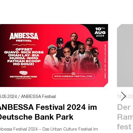
6.05.2024 / ANBESSA Festival
12.04.2
ANBESSA Festival 2024 im
Der 
Deutsche Bank Park
Ram
fest
bessa Festival 2024 – Das Urban Culture Festival im