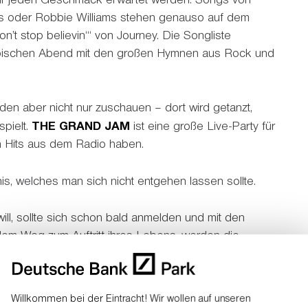
rs oder Robbie Williams stehen genauso auf dem
’t stop believin‘“ von Journey. Die Songliste
 epischen Abend mit den großen Hymnen aus Rock und
n aber nicht nur zuschauen – dort wird getanzt,
spielt.
THE GRAND JAM
ist eine große Live-Party für
n Hits aus dem Radio haben.
is, welches man sich nicht entgehen lassen sollte.
ill, sollte sich schon bald anmelden und mit den
dem Weg zum Auftritt ihres Lebens, werden die
tet und bereiten sich gemeinsam mit Coaches,
tracks auf den großen Tag vor. Mitmachen können
lt, jeglichen Alters und jeglicher musikalischer
Willkommen bei der Eintracht! Wir wollen auf unseren