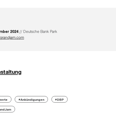
ember 2024
// Deutsche Bank Park
grandjam.com
nstaltung
zerte
#Ankündigungen
#DBP
andJam