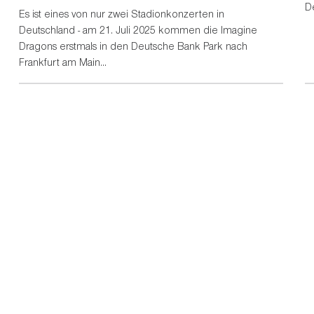
D
Es ist eines von nur zwei Stadionkonzerten in
Deutschland - am 21. Juli 2025 kommen die Imagine
Dragons erstmals in den Deutsche Bank Park nach
Frankfurt am Main...
Adresse Stadion:
Deutsche Bank Park
Mörfelder Landstraße 362
60528 Frankfurt am Main