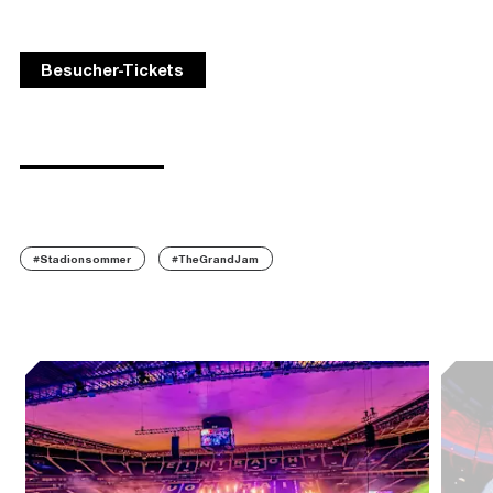
Besucher-Tickets
#Stadionsommer
#TheGrandJam