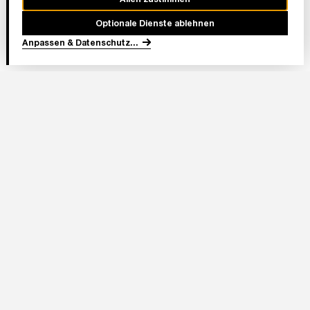
Optionale Dienste ablehnen
Anpassen & Datenschutz
...
In Partnerschaft
Adresse Stadion:
Deutsche Bank Park
Mörfelder Landstraße 362
60528 Frankfurt am Main
Eintracht Frankfurt Stadion GmbH
Im Herzen von Europa 1