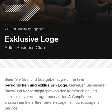
VIP- und Hospitality-Angebote
Exklusive Loge
Adler Business Club
Seien Sie Gast und Gastgeber zugleich - in Ihrer
persönlichen und exklusiven Loge
. Genießen Sie unserer
Show- und Konzerthighlights von den komfortablen und
unmittelbar vor der Loge reservierten Außenplätzen.
Entspannen Sie in Ihrer privaten Loge mit hochklassigem
Service.