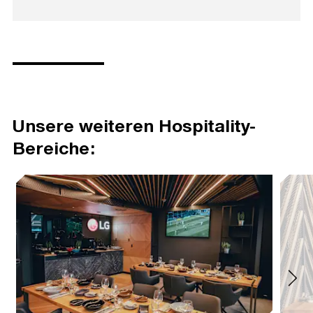
gemahnt. Eine automatische Stornierung der
Buchung aufgrund von Nicht-Zahlung der
Rechnung findet nicht statt.
Die
Öffnungszeiten der Hospitality-
Bereiche
können sich produktionsbedingt
kurzfristig ändern. Über unserer Homepage bzw.
per E-Mail informieren wir über die gültigen
Zeiten.
Unsere weiteren Hospitality-
Bereiche: