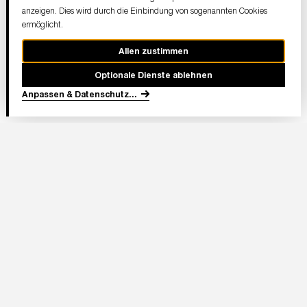
anzeigen. Dies wird durch die Einbindung von sogenannten Cookies
ermöglicht.
Allen zustimmen
Optionale Dienste ablehnen
Anpassen & Datenschutz
...
In Partnerschaft
Adresse Stadion:
Deutsche Bank Park
Mörfelder Landstraße 362
60528 Frankfurt am Main