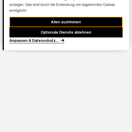
anzeigen. Dies wird durch die Einbindung von sogenannten Cookies
ermöglicht.
Allen zustimmen
Optionale Dienste ablehnen
Anpassen & Datenschutz
...
In Partnerschaft
Adresse Stadion:
Deutsche Bank Park
Mörfelder Landstraße 362
60528 Frankfurt am Main