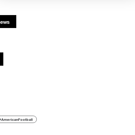
News
#AmericanFootball