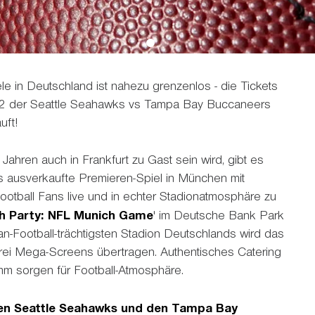
le in Deutschland ist nahezu grenzenlos - die Tickets
2 der Seattle Seahawks vs Tampa Bay Buccaneers
uft!
ahren auch in Frankfurt zu Gast sein wird, gibt es
as ausverkaufte Premieren-Spiel in München mit
otball Fans live und in echter Stadionatmosphäre zu
h Party: NFL Munich Game
' im Deutsche Bank Park
ican-Football-trächtigsten Stadion Deutschlands wird das
ei Mega-Screens übertragen. Authentisches Catering
m sorgen für Football-Atmosphäre.
den Seattle Seahawks und den Tampa Bay