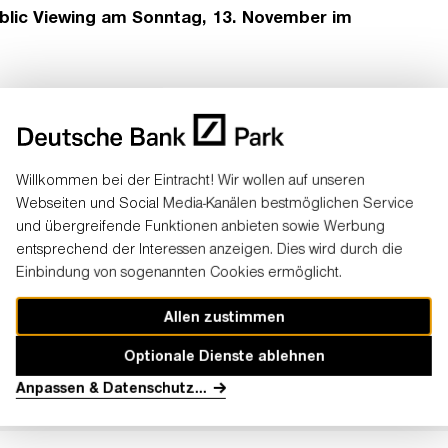
blic Viewing am Sonntag, 13. November im
Willkommen bei der Eintracht! Wir wollen auf unseren
tionen
Webseiten und Social Media-Kanälen bestmöglichen Service
und übergreifende Funktionen anbieten sowie Werbung
 Party: NFL Munich Game' hat noch nicht begonnen. Du kannst dich
entsprechend der Interessen anzeigen. Dies wird durch die
m keine News rund um die Watch Party sowie das NFL Frankfurt Gam
Einbindung von sogenannten Cookies ermöglicht.
Allen zustimmen
onen per E-Mail zu erhalten sowie für den Kauf von Tickets zur Watc
Optionale Dienste ablehnen
wingend erforderlich!
ann jetzt
»
HIER ANMELDEN
«
Anpassen & Datenschutz
...