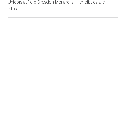
Unicors auf die Dresden Monarchs. Hier gibt es alle
Infos.
Adresse Stadion:
Deutsche Bank Park
Mörfelder Landstraße 362
60528 Frankfurt am Main
ingungen
AGB
Datenschutz
Barrierefreiheit
Newsletter