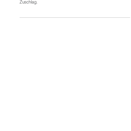
Zuschlag.
In Partnerschaft
©
2026
Eintracht Frankfurt
Impressum
Nutzungsbed