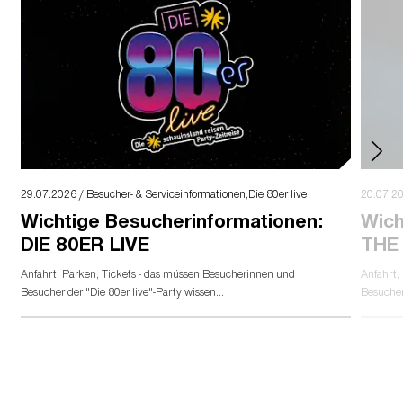
29.07.2026 / Besucher- & Serviceinformationen,Die 80er live
20.07.20
Wichtige Besucherinformationen:
Wich
DIE 80ER LIVE
THE
Anfahrt, Parken, Tickets - das müssen Besucherinnen und
Anfahrt,
Besucher der "Die 80er live"-Party wissen...
Besucher