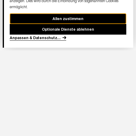
anzeigen. Dies wird durch die Einbindung von sogenannten Cookies
ermöglicht.
Allen zustimmen
Optionale Dienste ablehnen
Anpassen & Datenschutz
...
In Partnerschaft
Adresse Stadion:
Deutsche Bank Park
Mörfelder Landstraße 362
60528 Frankfurt am Main