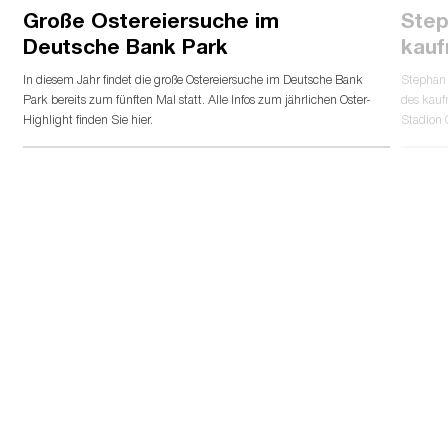
Große Ostereiersuche im
Step
Deutsche Bank Park
kauf
In diesem Jahr findet die große Ostereiersuche im Deutsche Bank
Stephan 
Park bereits zum fünften Mal statt. Alle Infos zum jährlichen Oster-
des kauf
Highlight finden Sie hier.
Stadion