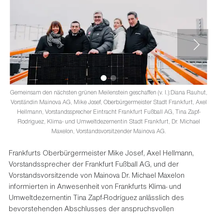
Gemeinsam den nächsten grünen Meilenstein geschaffen (v. l.):Diana Rauhut,
Vorständin Mainova AG, Mike Josef, Oberbürgermeister Stadt Frankfurt, Axel
Hellmann, Vorstandssprecher Eintracht Frankfurt Fußball AG, Tina Zapf-
Rodriguez, Klima- und Umweltdezernentin Stadt Frankfurt, Dr. Michael
Maxelon, Vorstandsvorsitzender Mainova AG.
Frankfurts Oberbürgermeister Mike Josef, Axel Hellmann,
Vorstandssprecher der Frankfurt Fußball AG, und der
Vorstandsvorsitzende von Mainova Dr. Michael Maxelon
informierten in Anwesenheit von Frankfurts Klima- und
Umweltdezernentin Tina Zapf-Rodríguez anlässlich des
bevorstehenden Abschlusses der anspruchsvollen