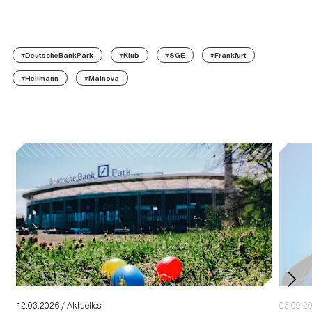
#DeutscheBankPark
#Klub
#SGE
#Frankfurt
#Hellmann
#Mainova
12.03.2026 / Aktuelles
03.09.20