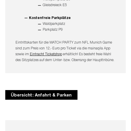
Gleisdreieck E5
Kostenfreie Parkplätze
Waldparkplatz
Parkplatz P9
Eintrittskarten für die WATCH PARTY zum NFL Munich Game
sind zum Preis von 12,- Euro pro Ticket via die mainaqila App
sowie im
Eintracht Ticketshop
erhältlich! Es besteht freie Wahl
des Sitzplatzes auf dem Unter- bzw. Oberrang der Haupttribüne.
Übersicht: Anfahrt & Parken