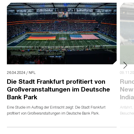
26.04.2024 / NFL
09.11.2
Die Stadt Frankfurt profitiert von
Rund
Großveranstaltungen im Deutsche
New 
Bank Park
Indi
Eine Studie im Auftrag der Eintracht zeigt: Die Stadt Frankfurt
Anfahrt,
profitiert von Großveranstaltungen im Deutsche Bank Park.
Besucher