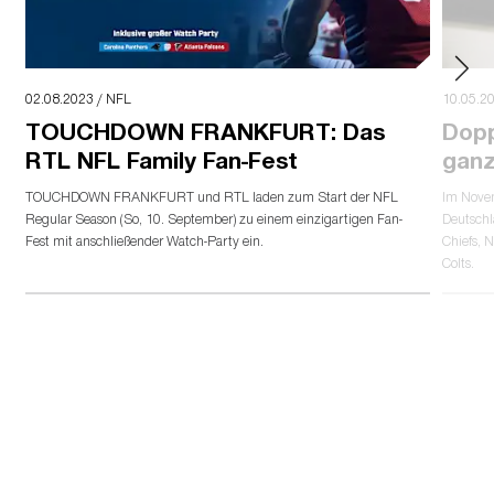
02.08.2023 / NFL
10.05.2
TOUCHDOWN FRANKFURT: Das
Dopp
RTL NFL Family Fan-Fest
gan
TOUCHDOWN FRANKFURT und RTL laden zum Start der NFL
Im Novem
Regular Season (So, 10. September) zu einem einzigartigen Fan-
Deutschl
Fest mit anschließender Watch-Party ein.
Chiefs, 
Colts.