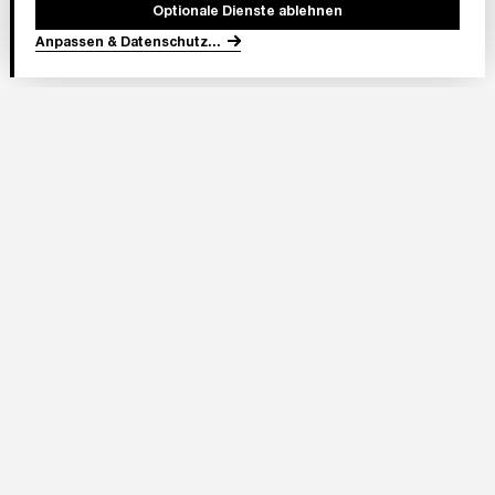
Optionale Dienste ablehnen
Anpassen & Datenschutz
...
In Partnerschaft
Adresse Stadion:
Deutsche Bank Park
Mörfelder Landstraße 362
60528 Frankfurt am Main
Eintracht Frankfurt Stadion GmbH
Im Herzen von Europa 1
60528 Frankfurt am Main