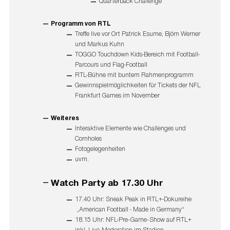
Quarterback Challenge
Programm von RTL
Treffe live vor Ort Patrick Esume, Björn Werner
und Markus Kuhn
TOGGO Touchdown Kids-Bereich mit Football-
Parcours und Flag-Football
RTL-Bühne mit buntem Rahmenprogramm
Gewinnspielmöglichkeiten für Tickets der NFL
Frankfurt Games im November
Weiteres
Interaktive Elemente wie Challenges und
Cornholes
Fotogelegenheiten
uvm.
Watch Party ab 17.30 Uhr
17.40 Uhr: Sneak Peak in RTL+-Dokureihe
„American Football - Made in Germany“
18.15 Uhr: NFL-Pre-Game-Show auf RTL+
inkl. Live-Moderation im Stadion