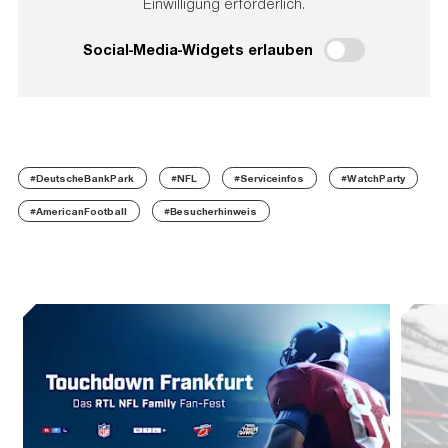
Einwilligung erforderlich.
Social-Media-Widgets erlauben
#DeutscheBankPark
#NFL
#Serviceinfos
#WatchParty
#AmericanFootball
#Besucherhinweis