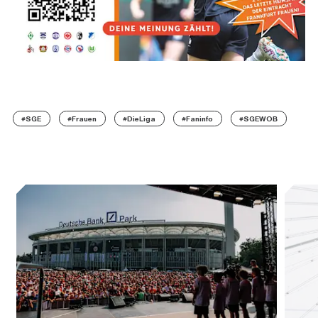
#SGE
#Frauen
#DieLiga
#Faninfo
#SGEWOB