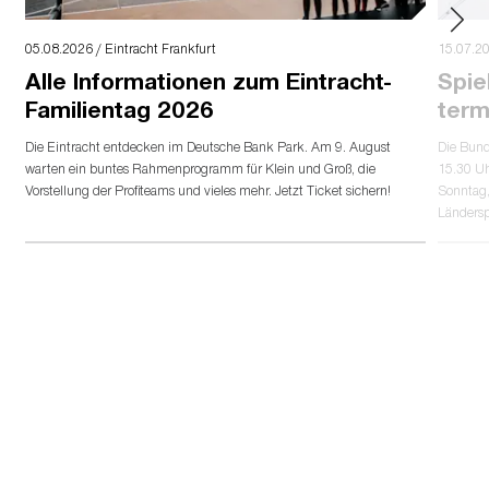
05.08.2026 / Eintracht Frankfurt
15.07.20
Alle Informationen zum Eintracht-
Spie
Familientag 2026
term
Die Eintracht entdecken im Deutsche Bank Park. Am 9. August
Die Bund
warten ein buntes Rahmenprogramm für Klein und Groß, die
15.30 Uh
Vorstellung der Profiteams und vieles mehr. Jetzt Ticket sichern!
Sonntag,
Länders