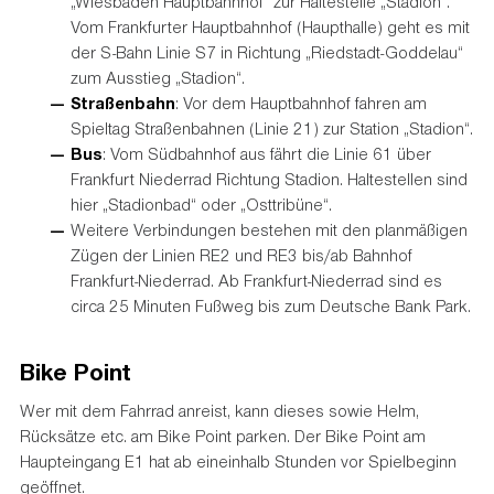
„Wiesbaden Hauptbahnhof“ zur Haltestelle „Stadion“.
Vom Frankfurter Hauptbahnhof (Haupthalle) geht es mit
der S-Bahn Linie S7 in Richtung „Riedstadt-Goddelau“
zum Ausstieg „Stadion“.
Straßenbahn
: Vor dem Hauptbahnhof fahren am
Spieltag Straßenbahnen (Linie 21) zur Station „Stadion“.
Bus
: Vom Südbahnhof aus fährt die Linie 61 über
Frankfurt Niederrad Richtung Stadion. Haltestellen sind
hier „Stadionbad“ oder „Osttribüne“.
Weitere Verbindungen bestehen mit den planmäßigen
Zügen der Linien RE2 und RE3 bis/ab Bahnhof
Frankfurt-Niederrad. Ab Frankfurt-Niederrad sind es
circa 25 Minuten Fußweg bis zum Deutsche Bank Park.
Bike Point
Wer mit dem Fahrrad anreist, kann dieses sowie Helm,
Rücksätze etc. am Bike Point parken. Der Bike Point am
Haupteingang E1 hat ab eineinhalb Stunden vor Spielbeginn
geöffnet.