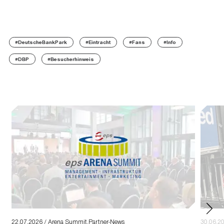
#DeutscheBankPark
#Eintracht
#Fans
#Info
#DBP
#Besucherhinweis
22.07.2026 / Arena Summit,Partner-News
30.06.20