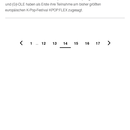
und (G)I-DLE haben als Erste ihre Teilnahme am bisher größten
europäischen K-Pop-Festival KPOP.FLEX zugesagt.
...
1
12
13
14
15
16
17