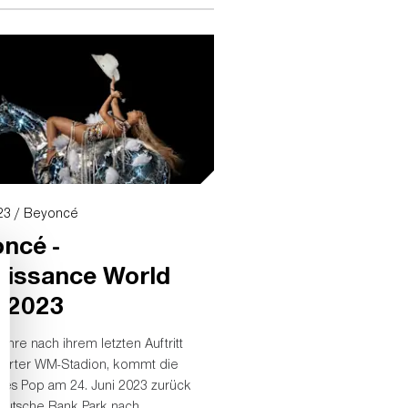
r am Samstag wissen.
23 / Beyoncé
ncé -
issance World
 2023
ahre nach ihrem letzten Auftritt
furter WM-Stadion, kommt die
des Pop am 24. Juni 2023 zurück
eutsche Bank Park nach