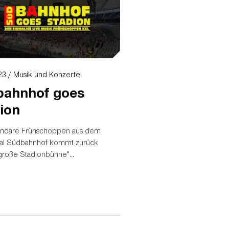
23 / Musik und Konzerte
bahnhof goes
ion
endäre Frühschoppen aus dem
kal Südbahnhof kommt zurück
"große Stadionbühne"...