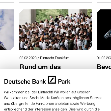
 Park
Besucher am Dienstag wissen.
Besuche
02.02.2023 / Eintracht Frankfurt
01.02.20
Rund um das
Beyo
Heimspiel gegen
Rena
Hertha BSC
Tour
Willkommen bei der Eintracht! Wir wollen auf unseren
Die S7 entfällt, am Gleisdreieck gibt es
Sieben J
Webseiten und Social Media-Kanälen bestmöglichen Service
Einschränkungen. Wegen Bauarbeiten
im Frank
und übergreifende Funktionen anbieten sowie Werbung
kann es zu weiteren Fahrplanänderungen
Königin 
entsprechend der Interessen anzeigen. Dies wird durch die
e.
kommen. Das und mehr sollten Besucher
in den D