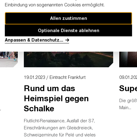
Einbindung von sogenannten Cookies ermöglicht.
cher
am Samstag wissen.
Frankfurt.
Allen zustimmen
Optionale Dienste ablehnen
Anpassen & Datenschutz
...
19.01.2023 / Eintracht Frankfurt
09.01.20
Rund um das
Supe
Heimspiel gegen
Die größ
Schalke
Main...
r
Flutlicht-Renaissance, Ausfall der S7,
Einschränkungen am Gleisdreieck,
Schweigeminute für Pelé und vieles