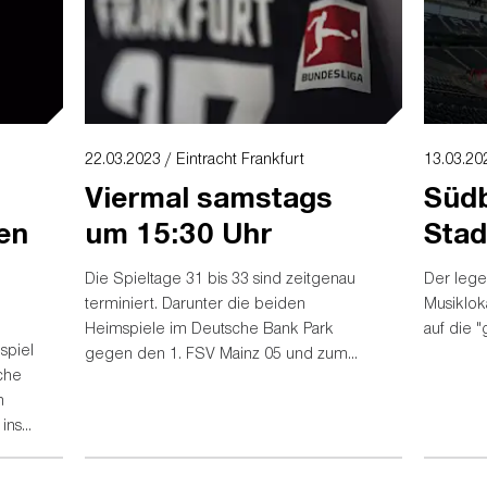
22.03.2023 / Eintracht Frankfurt
13.03.20
Viermal samstags
Süd
uen
um 15:30 Uhr
Stad
Die Spieltage 31 bis 33 sind zeitgenau
Der leg
terminiert. Darunter die beiden
Musiklo
Heimspiele im Deutsche Bank Park
auf die 
spiel
gegen den 1. FSV Mainz 05 und zum
che
Saisonabschluss gegen den SC
m
Freiburg...
 ins