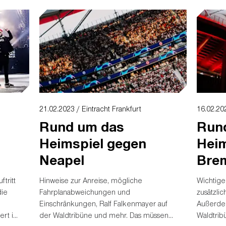
21.02.2023 / Eintracht Frankfurt
16.02.202
Rund um das
Run
Heimspiel gegen
Heim
Neapel
Bre
tritt
Hinweise zur Anreise, mögliche
Wichtige
die
Fahrplanabweichungen und
zusätzli
Einschränkungen, Ralf Falkenmayer auf
Außerde
ert in
der Waldtribüne und mehr. Das müssen
Waldtrib