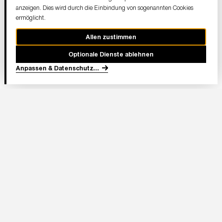
anzeigen. Dies wird durch die Einbindung von sogenannten Cookies
ermöglicht.
Allen zustimmen
Optionale Dienste ablehnen
Anpassen & Datenschutz
...
In Partnerschaft
Adresse Stadion:
Deutsche Bank Park
Mörfelder Landstraße 362
60528 Frankfurt am Main