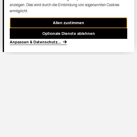
anzeigen. Dies wird durch die Einbindung von sogenannten Cookies
ermöglicht.
Allen zustimmen
Optionale Dienste ablehnen
Anpassen & Datenschutz
...
In Partnerschaft
Adresse Stadion:
Deutsche Bank Park
Mörfelder Landstraße 362
60528 Frankfurt am Main